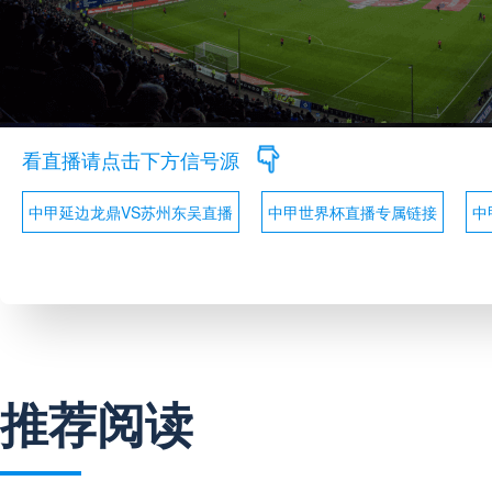
看直播请点击下方信号源
中甲延边龙鼎VS苏州东吴直播
中甲世界杯直播专属链接
中
推荐阅读