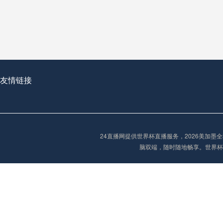
从穹顶之下到巅峰之上：
走过了全球数百座体育
从伦敦的温布利到北京
基于动态穹顶系统的赛前激活期自适应调控方案——以温哥华BC Place为案例
友情链接
“单场决胜制：世
单场决胜制：世预赛附
24直播网提供世界杯直播服务，2026美加
三十年的老观察者，我
脑双端，随时随地畅享。世界杯
多令人扼腕叹息的遗憾
“单场决胜制：世预赛附加赛的公平性反思”
2026美加墨世