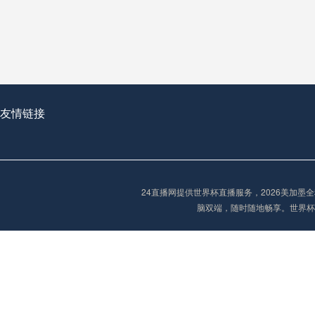
从穹顶之下到巅峰之上：
走过了全球数百座体育
从伦敦的温布利到北京
基于动态穹顶系统的赛前激活期自适应调控方案——以温哥华BC Place为案例
友情链接
“单场决胜制：世
单场决胜制：世预赛附
24直播网提供世界杯直播服务，2026美加
三十年的老观察者，我
脑双端，随时随地畅享。世界杯
多令人扼腕叹息的遗憾
“单场决胜制：世预赛附加赛的公平性反思”
2026美加墨世