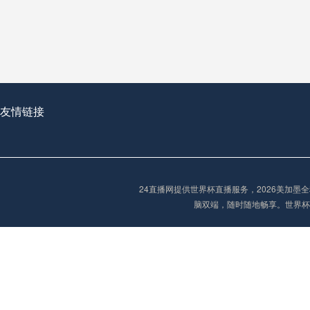
从穹顶之下到巅峰之上：
走过了全球数百座体育
从伦敦的温布利到北京
基于动态穹顶系统的赛前激活期自适应调控方案——以温哥华BC Place为案例
友情链接
“单场决胜制：世
单场决胜制：世预赛附
24直播网提供世界杯直播服务，2026美加
三十年的老观察者，我
脑双端，随时随地畅享。世界杯
多令人扼腕叹息的遗憾
“单场决胜制：世预赛附加赛的公平性反思”
2026美加墨世