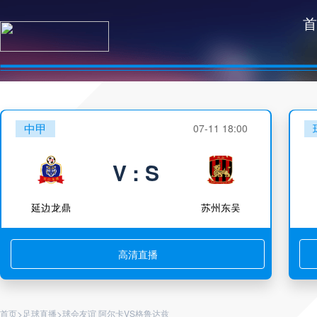
首
中甲
07-11 18:00
V : S
延边龙鼎
苏州东吴
高清直播
>
>
首页
足球直播
球会友谊 阿尔卡VS格鲁达兹