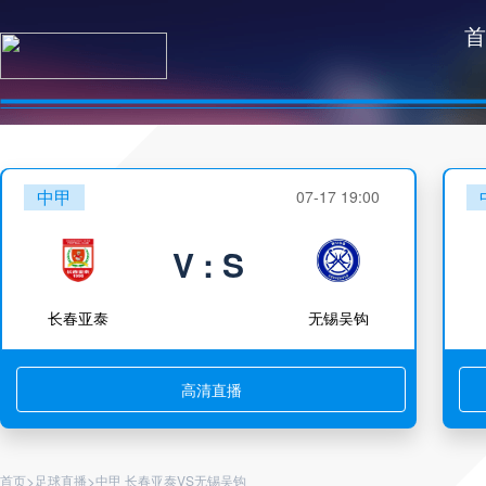
首
中甲
07-17 19:00
V : S
长春亚泰
无锡吴钩
高清直播
>
>
首页
足球直播
中甲 长春亚泰VS无锡吴钩