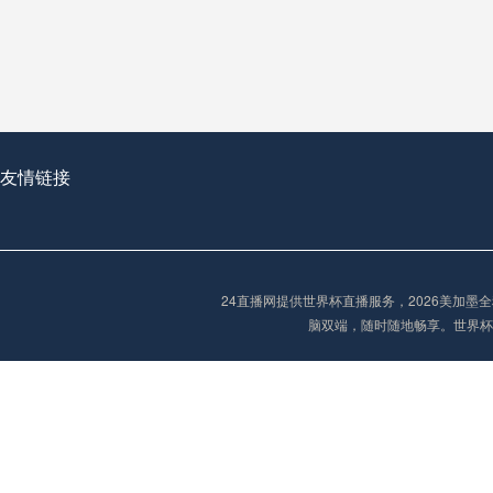
从穹顶之下到巅峰之上：
走过了全球数百座体育
从伦敦的温布利到北京
基于动态穹顶系统的赛前激活期自适应调控方案——以温哥华BC Place为案例
友情链接
“单场决胜制：世
单场决胜制：世预赛附
24直播网提供世界杯直播服务，2026美加
三十年的老观察者，我
脑双端，随时随地畅享。世界杯
多令人扼腕叹息的遗憾
“单场决胜制：世预赛附加赛的公平性反思”
2026美加墨世