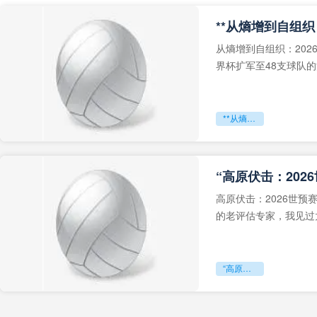
从熵增到自组织：202
界杯扩军至48支球队
深的忧虑。作为一个
**从熵增到自组织：2026世界杯小组赛战术系统的演化密码**
“高原伏击：202
高原伏击：2026世
的老评估专家，我见过太
世预赛的非洲区，正在
“高原伏击：2026世预赛非洲主场绞杀战”