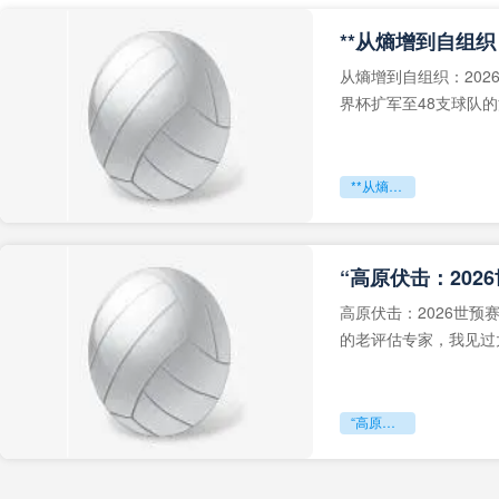
从熵增到自组织：202
界杯扩军至48支球队
深的忧虑。作为一个
**从熵增到自组织：2026世界杯小组赛战术系统的演化密码**
“高原伏击：202
高原伏击：2026世
的老评估专家，我见过太
世预赛的非洲区，正在
“高原伏击：2026世预赛非洲主场绞杀战”