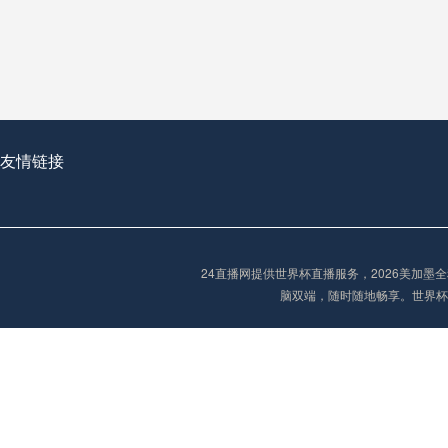
从穹顶之下到巅峰之上：
走过了全球数百座体育
从伦敦的温布利到北京
基于动态穹顶系统的赛前激活期自适应调控方案——以温哥华BC Place为案例
友情链接
“单场决胜制：世
单场决胜制：世预赛附
24直播网提供世界杯直播服务，2026美加
三十年的老观察者，我
脑双端，随时随地畅享。世界杯
多令人扼腕叹息的遗憾
“单场决胜制：世预赛附加赛的公平性反思”
2026美加墨世