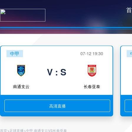
首
中甲
07-12 19:30
V : S
南通支云
长春亚泰
高清直播
>
>
首页
足球直播
中甲 南通支云VS长春亚泰