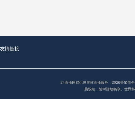
从穹顶之下到巅峰之上：
走过了全球数百座体育
从伦敦的温布利到北京
基于动态穹顶系统的赛前激活期自适应调控方案——以温哥华BC Place为案例
友情链接
“单场决胜制：世
单场决胜制：世预赛附
24直播网提供世界杯直播服务，2026美加
三十年的老观察者，我
脑双端，随时随地畅享。世界杯
多令人扼腕叹息的遗憾
“单场决胜制：世预赛附加赛的公平性反思”
2026美加墨世