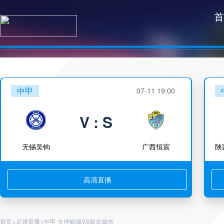
首
中甲
07-11 19:00
V : S
无锡吴钩
广西恒宸
高清直播
>
>
首页
足球直播
中甲 大连鲲城VS南京城市