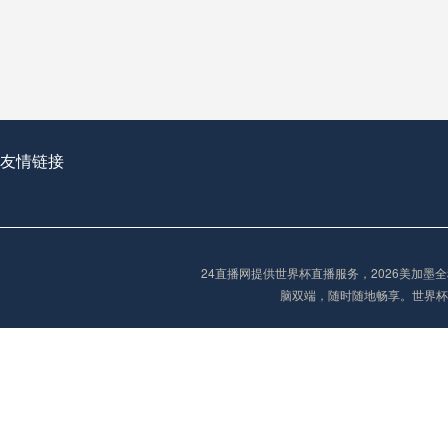
从穹顶之下到巅峰之上：
走过了全球数百座体育
从伦敦的温布利到北京
基于动态穹顶系统的赛前激活期自适应调控方案——以温哥华BC Place为案例
友情链接
“单场决胜制：世
单场决胜制：世预赛附
24直播网提供世界杯直播服务，2026美加
三十年的老观察者，我
脑双端，随时随地畅享。世界杯
多令人扼腕叹息的遗憾
“单场决胜制：世预赛附加赛的公平性反思”
2026美加墨世