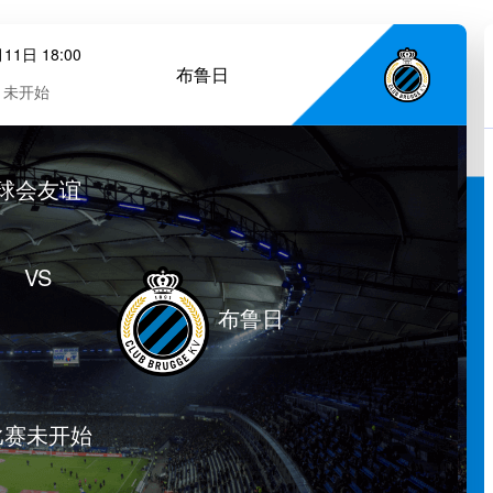
11日 18:00
布鲁日
未开始
球会友谊
VS
布鲁日
比赛未开始