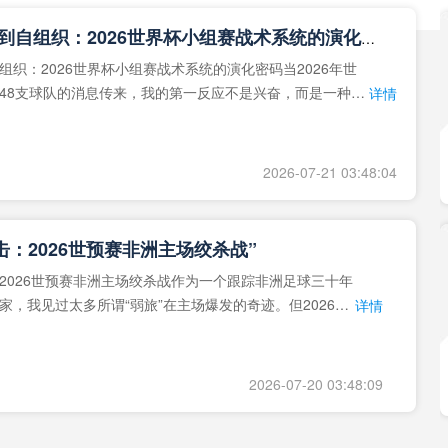
**从熵增到自组织：2026世界杯小组赛战术系统的演化密码**
组织：2026世界杯小组赛战术系统的演化密码当2026年世
48支球队的消息传来，我的第一反应不是兴奋，而是一种深
详情
作为一个
2026-07-21 03:48:04
击：2026世预赛非洲主场绞杀战”
2026世预赛非洲主场绞杀战作为一个跟踪非洲足球三十年
家，我见过太多所谓“弱旅”在主场爆发的奇迹。但2026年
详情
洲区，正在
2026-07-20 03:48:09