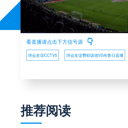
看直播请点击下方信号源
球会友谊CCTV5
球会友谊费耶诺德VS布鲁日直播
推荐阅读