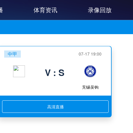
播
体育资讯
录像回放
中甲
07-17 19:00
V : S
无锡吴钩
高清直播