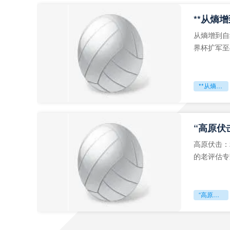
从熵增到自
界杯扩军至
深的忧虑。
**从熵增到自组织：2026世界杯小组赛战术系统的演化密码**
“高原伏
高原伏击：
的老评估专
世预赛的非
“高原伏击：2026世预赛非洲主场绞杀战”