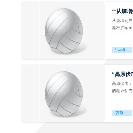
从熵增到自
界杯扩军至
深的忧虑。
**从熵增到自组织：2026世界杯小组赛战术系统的演化密码**
“高原伏
高原伏击：
的老评估专
世预赛的非
“高原伏击：2026世预赛非洲主场绞杀战”