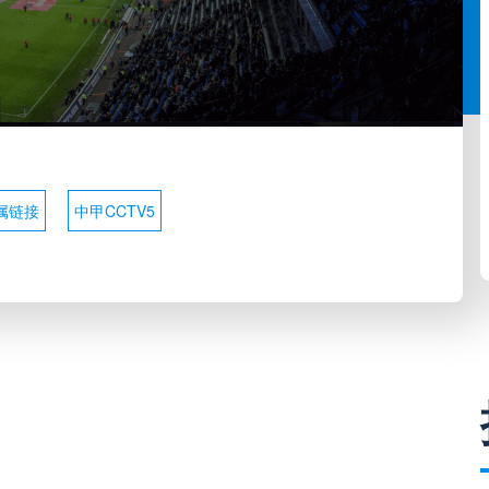
属链接
中甲CCTV5