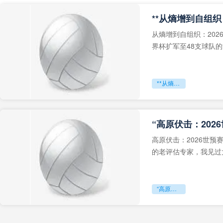
从熵增到自组织：202
界杯扩军至48支球队
深的忧虑。作为一个
**从熵增到自组织：2026世界杯小组赛战术系统的演化密码**
“高原伏击：202
高原伏击：2026世
的老评估专家，我见过太
世预赛的非洲区，正在
“高原伏击：2026世预赛非洲主场绞杀战”