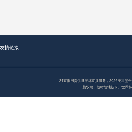
从穹顶之下到巅峰之上：
走过了全球数百座体育
从伦敦的温布利到北京
基于动态穹顶系统的赛前激活期自适应调控方案——以温哥华BC Place为案例
友情链接
“单场决胜制：世
单场决胜制：世预赛附
24直播网提供世界杯直播服务，2026美加
三十年的老观察者，我
脑双端，随时随地畅享。世界杯
多令人扼腕叹息的遗憾
“单场决胜制：世预赛附加赛的公平性反思”
2026美加墨世