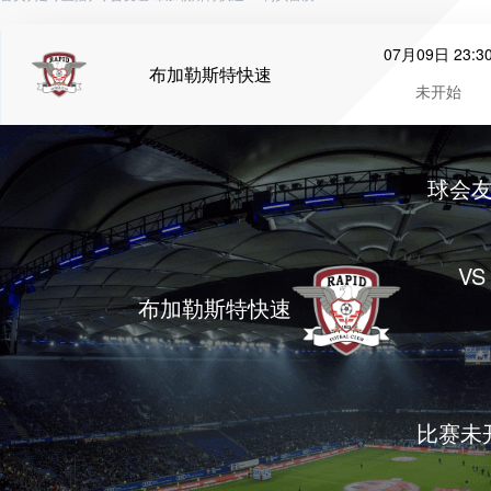
07月09日 23:3
布加勒斯特快速
未开始
球会
VS
布加勒斯特快速
比赛未