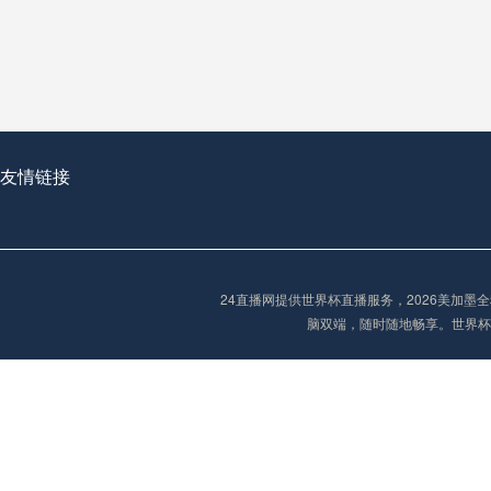
从穹顶之下到巅峰之上：
走过了全球数百座体育
从伦敦的温布利到北京
基于动态穹顶系统的赛前激活期自适应调控方案——以温哥华BC Place为案例
友情链接
“单场决胜制：世
单场决胜制：世预赛附
24直播网提供世界杯直播服务，2026美加
三十年的老观察者，我
脑双端，随时随地畅享。世界杯
多令人扼腕叹息的遗憾
“单场决胜制：世预赛附加赛的公平性反思”
2026美加墨世