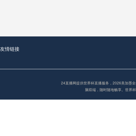
从穹顶之下到巅峰之上：
走过了全球数百座体育
从伦敦的温布利到北京
基于动态穹顶系统的赛前激活期自适应调控方案——以温哥华BC Place为案例
友情链接
“单场决胜制：世
单场决胜制：世预赛附
24直播网提供世界杯直播服务，2026美加
三十年的老观察者，我
脑双端，随时随地畅享。世界杯
多令人扼腕叹息的遗憾
“单场决胜制：世预赛附加赛的公平性反思”
2026美加墨世