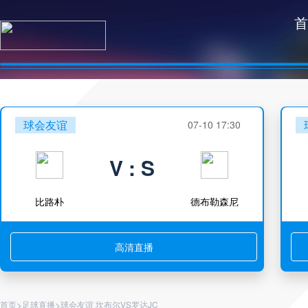
首
球会友谊
07-10 17:30
V : S
比路朴
德布勒森尼
高清直播
>
>
首页
足球直播
球会友谊 坎布尔VS罗达JC