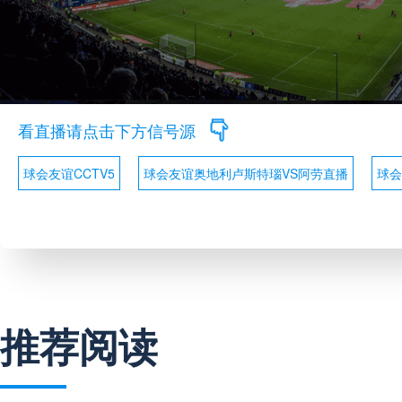
看直播请点击下方信号源
球会友谊CCTV5
球会友谊奥地利卢斯特瑙VS阿劳直播
球会
推荐阅读