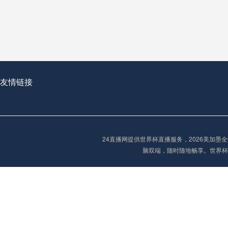
从穹顶之下到巅峰之上：
走过了全球数百座体育
从伦敦的温布利到北京
基于动态穹顶系统的赛前激活期自适应调控方案——以温哥华BC Place为案例
友情链接
“单场决胜制：世
单场决胜制：世预赛附
24直播网提供世界杯直播服务，2026美加
三十年的老观察者，我
脑双端，随时随地畅享。世界杯
多令人扼腕叹息的遗憾
“单场决胜制：世预赛附加赛的公平性反思”
2026美加墨世