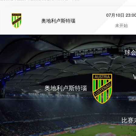
07月10日 23:0
奥地利卢斯特瑙
未开始
球
奥地利卢斯特瑙
比赛