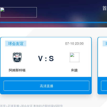
首
球会友谊
07-10 23:00
V : S
阿姆斯特顿
利森
高清直播
>
>
首页
足球直播
球会友谊 奥地利卢斯特瑙VS阿劳