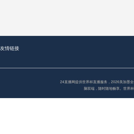
从穹顶之下到巅峰之上：
走过了全球数百座体育
从伦敦的温布利到北京
基于动态穹顶系统的赛前激活期自适应调控方案——以温哥华BC Place为案例
友情链接
“单场决胜制：世
单场决胜制：世预赛附
24直播网提供世界杯直播服务，2026美加
三十年的老观察者，我
脑双端，随时随地畅享。世界杯
多令人扼腕叹息的遗憾
“单场决胜制：世预赛附加赛的公平性反思”
2026美加墨世