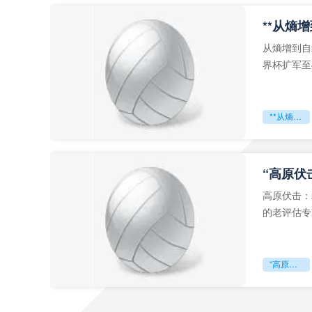
从熵增到自
界杯扩军至
深的忧虑。
**从熵增到自组织：2026世界杯小组赛战术系统的演化密码**
“高原伏
高原伏击：
的老评估专
世预赛的非
“高原伏击：2026世预赛非洲主场绞杀战”