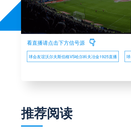
看直播请点击下方信号源
球会友谊沃尔夫斯伯格VS哈尔科夫冶金1925直播
球
推荐阅读