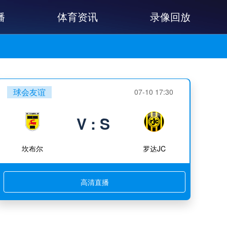
播
体育资讯
录像回放
球会友谊
07-10 17:30
V : S
坎布尔
罗达JC
高清直播