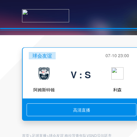
球会友谊
07-10 23:00
V : S
阿姆斯特顿
利森
高清直播
>
>
首页
足球直播
球会友谊 格拉茨青年队VSND贝尔廷齐