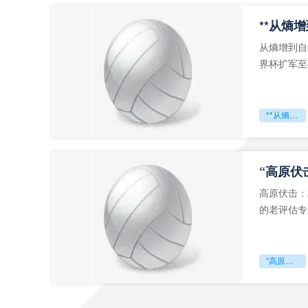
从熵增到自
界杯扩军至
深的忧虑。
**从熵增到自组织：2026世界杯小组赛战术系统的演化密码**
“高原伏
高原伏击：
的老评估专
世预赛的非
“高原伏击：2026世预赛非洲主场绞杀战”