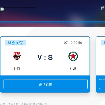
首
球会友谊
07-10 20:50
V : S
甘冈
红星
高清直播
>
>
首页
足球直播
球会友谊 甘冈VS红星