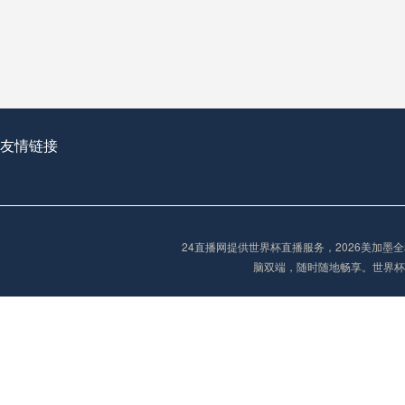
从穹顶之下到巅峰之上：
走过了全球数百座体育
从伦敦的温布利到北京
基于动态穹顶系统的赛前激活期自适应调控方案——以温哥华BC Place为案例
友情链接
“单场决胜制：世
单场决胜制：世预赛附
24直播网提供世界杯直播服务，2026美加
三十年的老观察者，我
脑双端，随时随地畅享。世界杯
多令人扼腕叹息的遗憾
“单场决胜制：世预赛附加赛的公平性反思”
2026美加墨世