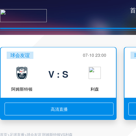
首
球会友谊
07-10 23:00
V : S
阿姆斯特顿
利森
高清直播
>
>
首页
足球直播
球会友谊 阿姆斯特顿VS利森