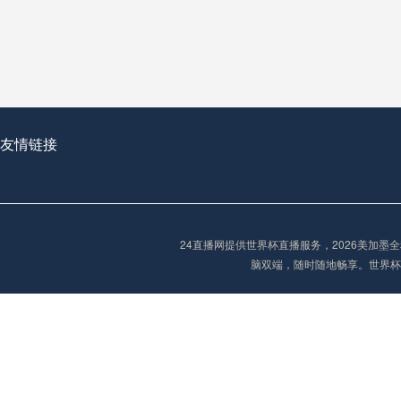
从穹顶之下到巅峰之上：
走过了全球数百座体育
从伦敦的温布利到北京
基于动态穹顶系统的赛前激活期自适应调控方案——以温哥华BC Place为案例
友情链接
“单场决胜制：世
单场决胜制：世预赛附
24直播网提供世界杯直播服务，2026美加
三十年的老观察者，我
脑双端，随时随地畅享。世界杯
多令人扼腕叹息的遗憾
“单场决胜制：世预赛附加赛的公平性反思”
2026美加墨世