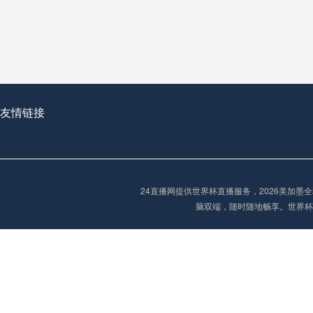
从穹顶之下到巅峰之上：
走过了全球数百座体育
从伦敦的温布利到北京
基于动态穹顶系统的赛前激活期自适应调控方案——以温哥华BC Place为案例
友情链接
“单场决胜制：世
单场决胜制：世预赛附
24直播网提供世界杯直播服务，2026美加
三十年的老观察者，我
脑双端，随时随地畅享。世界杯
多令人扼腕叹息的遗憾
“单场决胜制：世预赛附加赛的公平性反思”
2026美加墨世