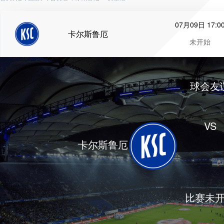
07月09日 17:0
卡尔斯鲁厄
未开始
球会友
VS
卡尔斯鲁厄
比赛未