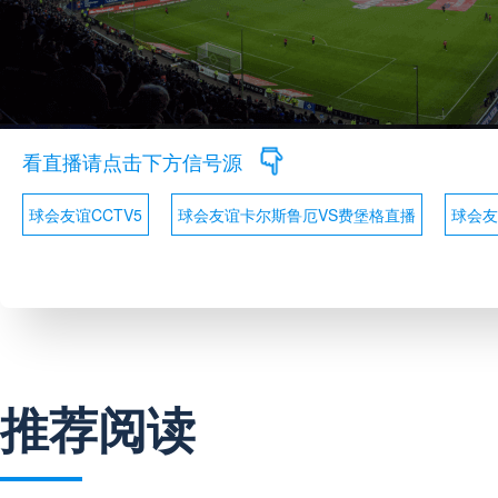
看直播请点击下方信号源
球会友谊CCTV5
球会友谊卡尔斯鲁厄VS费堡格直播
球会友
推荐阅读