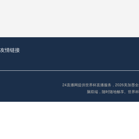
从穹顶之下到巅峰之上：
走过了全球数百座体育
从伦敦的温布利到北京
基于动态穹顶系统的赛前激活期自适应调控方案——以温哥华BC Place为案例
友情链接
“单场决胜制：世
单场决胜制：世预赛附
24直播网提供世界杯直播服务，2026美加
三十年的老观察者，我
脑双端，随时随地畅享。世界杯
多令人扼腕叹息的遗憾
“单场决胜制：世预赛附加赛的公平性反思”
2026美加墨世