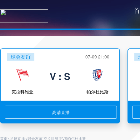
首
球会友谊
07-09 21:00
V : S
克拉科维亚
帕尔杜比斯
高清直播
>
>
首页
足球直播
球会友谊 克拉科维亚VS帕尔杜比斯