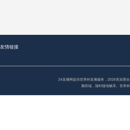
从穹顶之下到巅峰之上：
走过了全球数百座体育
从伦敦的温布利到北京
基于动态穹顶系统的赛前激活期自适应调控方案——以温哥华BC Place为案例
友情链接
“单场决胜制：世
单场决胜制：世预赛附
24直播网提供世界杯直播服务，2026美加
三十年的老观察者，我
脑双端，随时随地畅享。世界杯
多令人扼腕叹息的遗憾
“单场决胜制：世预赛附加赛的公平性反思”
2026美加墨世