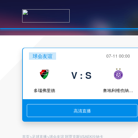
球会友谊
07-11 00:00
V : S
多瑙弗里德
奥地利维也纳青年队
高清直播
>
>
首页
足球直播
球会友谊 阿贾克斯VSAEK拉纳卡