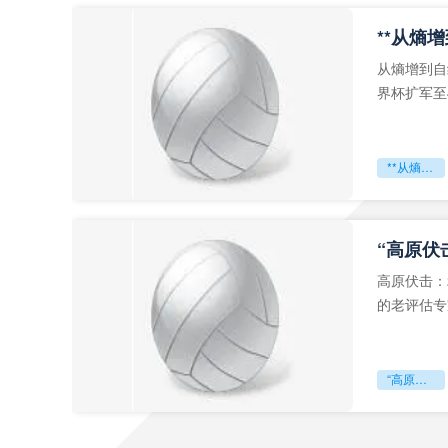
从熵增到自
界杯扩军至
深的忧虑。
**从熵增到自组织：2026世界杯小组赛战术系统的演化密码**
“高原伏
高原伏击：
的老评估专
世预赛的非
“高原伏击：2026世预赛非洲主场绞杀战”