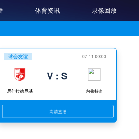
播
体育资讯
录像回放
球会友谊
07-11 00:00
V : S
尼什拉德尼基
内弗特奇
高清直播