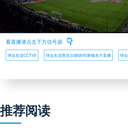
看直播请点击下方信号源
球会友谊CCTV5
球会友谊恩菲尔德镇VS莱顿东方直播
球会
推荐阅读