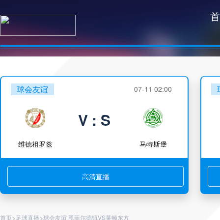
首
球会友谊
07-11 02:00
V : S
维德祖罗兹
马特斯堡
高清直播
>
>
首页
足球直播
球会友谊 恩菲尔德镇VS莱顿东方