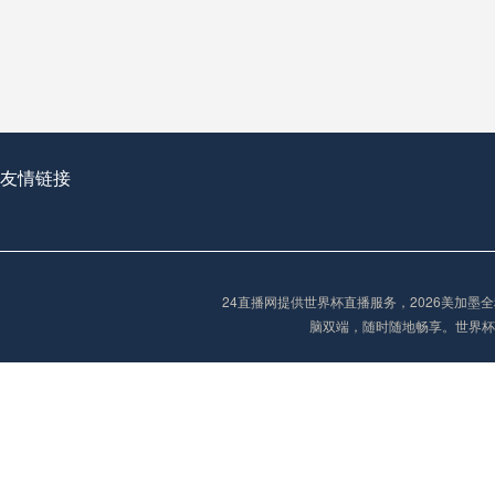
从穹顶之下到巅峰之上：
走过了全球数百座体育
从伦敦的温布利到北京
基于动态穹顶系统的赛前激活期自适应调控方案——以温哥华BC Place为案例
友情链接
“单场决胜制：世
单场决胜制：世预赛附
24直播网提供世界杯直播服务，2026美加
三十年的老观察者，我
脑双端，随时随地畅享。世界杯
多令人扼腕叹息的遗憾
“单场决胜制：世预赛附加赛的公平性反思”
2026美加墨世