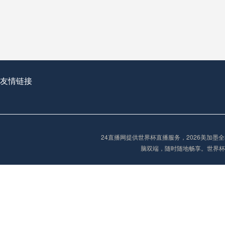
从穹顶之下到巅峰之上：
走过了全球数百座体育
从伦敦的温布利到北京
基于动态穹顶系统的赛前激活期自适应调控方案——以温哥华BC Place为案例
友情链接
“单场决胜制：世
单场决胜制：世预赛附
24直播网提供世界杯直播服务，2026美加
三十年的老观察者，我
脑双端，随时随地畅享。世界杯
多令人扼腕叹息的遗憾
“单场决胜制：世预赛附加赛的公平性反思”
2026美加墨世