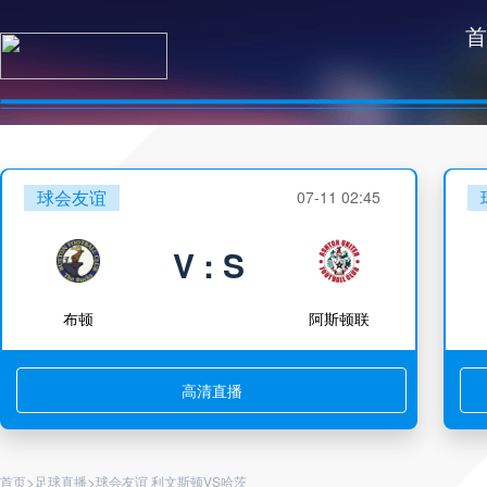
首
球会友谊
07-11 02:45
V : S
布顿
阿斯顿联
高清直播
>
>
首页
足球直播
球会友谊 利文斯顿VS哈茨