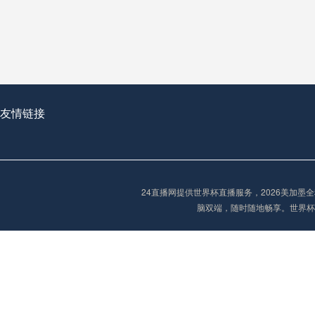
从穹顶之下到巅峰之上：
走过了全球数百座体育
从伦敦的温布利到北京
基于动态穹顶系统的赛前激活期自适应调控方案——以温哥华BC Place为案例
友情链接
“单场决胜制：世
单场决胜制：世预赛附
24直播网提供世界杯直播服务，2026美加
三十年的老观察者，我
脑双端，随时随地畅享。世界杯
多令人扼腕叹息的遗憾
“单场决胜制：世预赛附加赛的公平性反思”
2026美加墨世