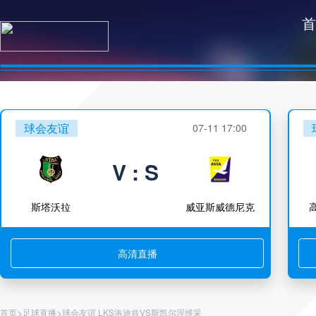
首
球会友谊
07-11 17:00
V : S
斯塔沃拉
威亚斯威德尼克
高清直播
>
>
首页
足球直播
球会友谊 LKS洛迪兹VS斯凯尔涅维采