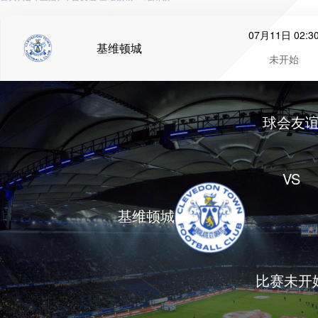
07月11日 02:3
基维顿城
未开始
球会友
VS
基维顿城
比赛未开