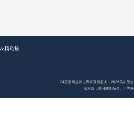
从穹顶之下到巅峰之上：
走过了全球数百座体育
从伦敦的温布利到北京
基于动态穹顶系统的赛前激活期自适应调控方案——以温哥华BC Place为案例
友情链接
“单场决胜制：世
单场决胜制：世预赛附
24直播网提供世界杯直播服务，2026美加
三十年的老观察者，我
脑双端，随时随地畅享。世界杯
多令人扼腕叹息的遗憾
“单场决胜制：世预赛附加赛的公平性反思”
2026美加墨世