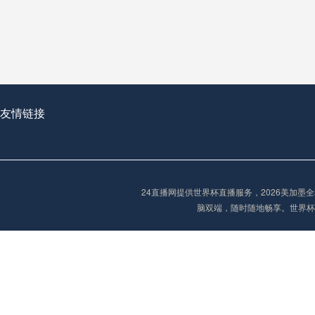
从穹顶之下到巅峰之上：
走过了全球数百座体育
从伦敦的温布利到北京
基于动态穹顶系统的赛前激活期自适应调控方案——以温哥华BC Place为案例
友情链接
“单场决胜制：世
单场决胜制：世预赛附
24直播网提供世界杯直播服务，2026美加
三十年的老观察者，我
脑双端，随时随地畅享。世界杯
多令人扼腕叹息的遗憾
“单场决胜制：世预赛附加赛的公平性反思”
2026美加墨世