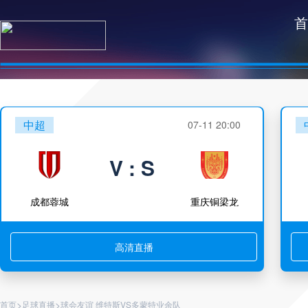
首
中超
07-11 20:00
V : S
成都蓉城
重庆铜梁龙
高清直播
>
>
首页
足球直播
球会友谊 维特斯VS多蒙特业余队