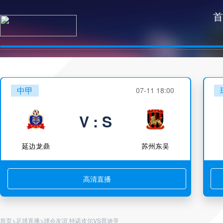
首
中甲
07-11 18:00
V : S
延边龙鼎
苏州东吴
高清直播
>
>
首页
足球直播
球会友谊 特诺皮尔VS普迪亚