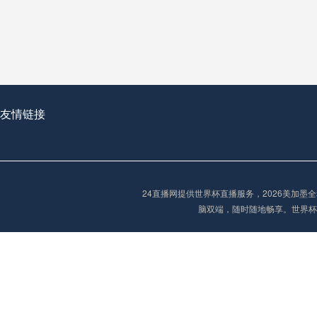
从穹顶之下到巅峰之上：
走过了全球数百座体育
从伦敦的温布利到北京
基于动态穹顶系统的赛前激活期自适应调控方案——以温哥华BC Place为案例
友情链接
“单场决胜制：世
单场决胜制：世预赛附
24直播网提供世界杯直播服务，2026美加
三十年的老观察者，我
脑双端，随时随地畅享。世界杯
多令人扼腕叹息的遗憾
“单场决胜制：世预赛附加赛的公平性反思”
2026美加墨世