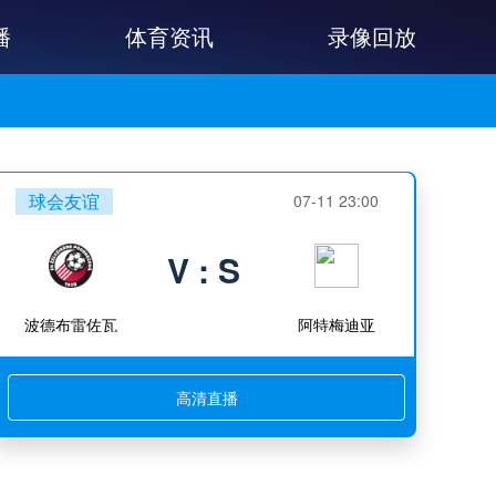
播
体育资讯
录像回放
球会友谊
07-11 23:00
V : S
波德布雷佐瓦
阿特梅迪亚
高清直播