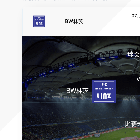
07月
BW林茨
球会
V
BW林茨
比赛