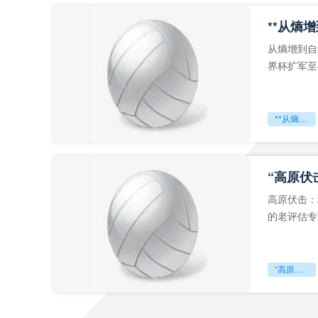
从熵增到自
界杯扩军至
深的忧虑。
**从熵增到自组织：2026世界杯小组赛战术系统的演化密码**
“高原伏
高原伏击：
的老评估专
世预赛的非
“高原伏击：2026世预赛非洲主场绞杀战”