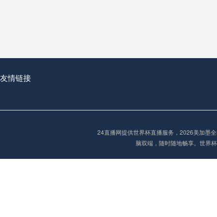
从穹顶之下到巅峰之上：
走过了全球数百座体育
从伦敦的温布利到北京
基于动态穹顶系统的赛前激活期自适应调控方案——以温哥华BC Place为案例
友情链接
“单场决胜制：世
单场决胜制：世预赛附
24直播网提供世界杯直播服务，2026美加
三十年的老观察者，我
脑双端，随时随地畅享。世界杯
多令人扼腕叹息的遗憾
“单场决胜制：世预赛附加赛的公平性反思”
2026美加墨世