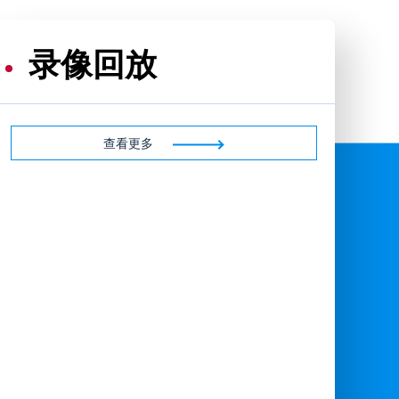
录像回放
查看更多