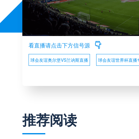
看直播请点击下方信号源
球会友谊奥尔堡VS兰讷斯直播
球会友谊世界杯直播
推荐阅读