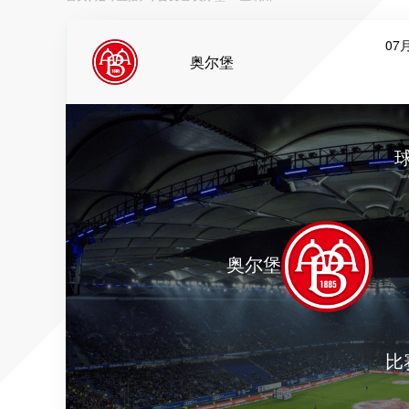
07月
奥尔堡
奥尔堡
比