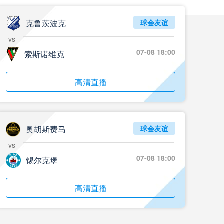
克鲁茨波克
球会友谊
vs
07-08 18:00
索斯诺维克
高清直播
奥胡斯费马
球会友谊
vs
07-08 18:00
锡尔克堡
高清直播