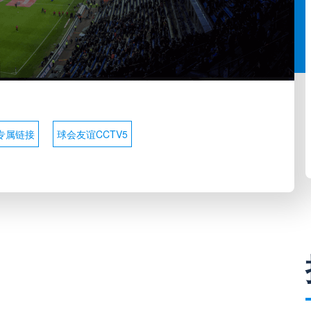
专属链接
球会友谊CCTV5