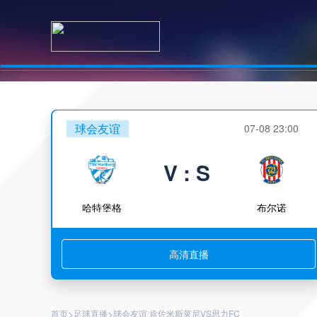
球会友谊
07-08 23:00
V : S
哈特堡格
布尔诺
高清直播
>
>
首页
足球直播
球会友谊 肯佐米斯莱尼VS思力FC