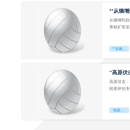
从熵增到自
界杯扩军至
深的忧虑。
**从熵增到自组织：2026世界杯小组赛战术系统的演化密码**
“高原伏
高原伏击：
的老评估专
世预赛的非
“高原伏击：2026世预赛非洲主场绞杀战”