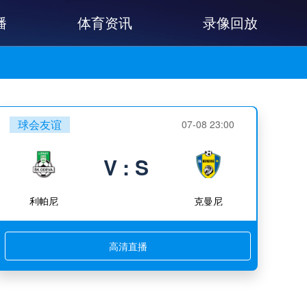
播
体育资讯
录像回放
球会友谊
07-08 23:00
V : S
利帕尼
克曼尼
高清直播