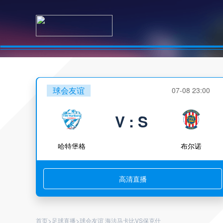
球会友谊
07-08 23:00
V : S
哈特堡格
布尔诺
高清直播
>
>
首页
足球直播
球会友谊 海法马卡比VS保克什