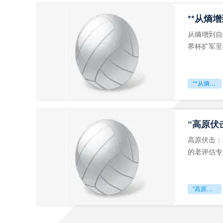
从熵增到自
界杯扩军至
深的忧虑。
**从熵增到自组织：2026世界杯小组赛战术系统的演化密码**
“高原伏
高原伏击：
的老评估专
世预赛的非
“高原伏击：2026世预赛非洲主场绞杀战”