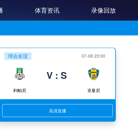
播
体育资讯
录像回放
球会友谊
07-08 23:00
V : S
利帕尼
克曼尼
高清直播