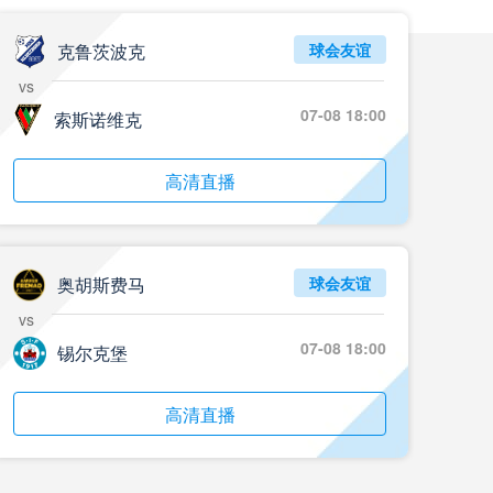
克鲁茨波克
球会友谊
vs
07-08 18:00
索斯诺维克
高清直播
奥胡斯费马
球会友谊
vs
07-08 18:00
锡尔克堡
高清直播