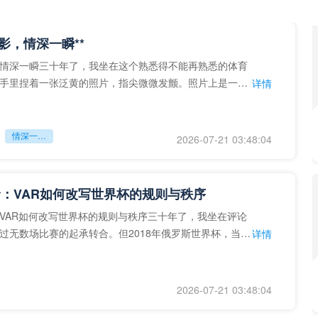
留影，情深一瞬**
情深一瞬三十年了，我坐在这个熟悉得不能再熟悉的体育
手里捏着一张泛黄的照片，指尖微微发颤。照片上是一个
详情
的背影，他正对着镜子
情深一瞬**
2026-07-21 03:48:04
：VAR如何改写世界杯的规则与秩序
VAR如何改写世界杯的规则与秩序三十年了，我坐在评论
过无数场比赛的起承转合。但2018年俄罗斯世界杯，当
详情
次真正登上世界杯
2026-07-21 03:48:04