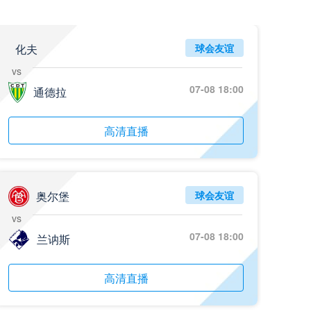
化夫
球会友谊
vs
07-08 18:00
通德拉
高清直播
奥尔堡
球会友谊
vs
07-08 18:00
兰讷斯
高清直播