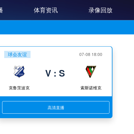
播
体育资讯
录像回放
球会友谊
07-08 18:00
V : S
克鲁茨波克
索斯诺维克
高清直播