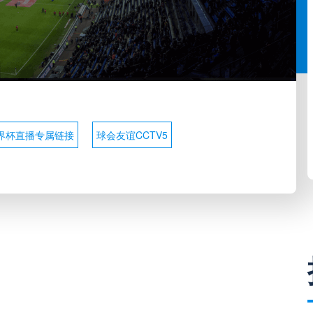
界杯直播专属链接
球会友谊CCTV5