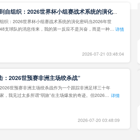
**从熵增到自组织：2026世界杯小组赛战术系统的演化密码**
组织：2026世界杯小组赛战术系统的演化密码当2026年世
48支球队的消息传来，我的第一反应不是兴奋，而是一种深
详情
作为一个
2026-07-21 03:48:04
击：2026世预赛非洲主场绞杀战”
2026世预赛非洲主场绞杀战作为一个跟踪非洲足球三十年
家，我见过太多所谓“弱旅”在主场爆发的奇迹。但2026年
详情
洲区，正在
2026-07-20 03:48:09