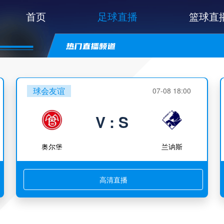
首页
足球直播
篮球直
球会友谊
07-08 18:00
V : S
奥尔堡
兰讷斯
高清直播