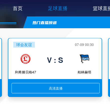
首页
足球直播
篮球直
球会友谊
07-09 00:30
V : S
利希滕贝格47
柏林赫塔
高清直播