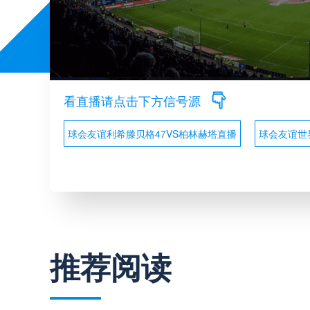
看直播请点击下方信号源
球会友谊利希滕贝格47VS柏林赫塔直播
球会友谊世
推荐阅读