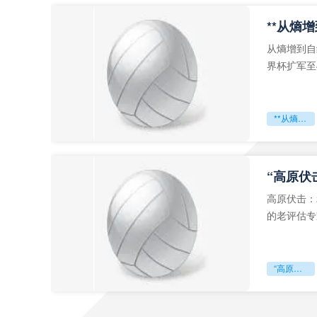
从熵增到自
界杯扩军至
深的忧虑。
**从熵增到自组织：2026世界杯小组赛战术系统的演化密码**
“高原伏
高原伏击：
的老评估专
世预赛的非
“高原伏击：2026世预赛非洲主场绞杀战”