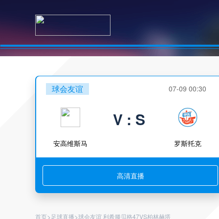
球会友谊
07-09 00:30
V : S
安高维斯马
罗斯托克
高清直播
>
>
首页
足球直播
球会友谊 利希滕贝格47VS柏林赫塔