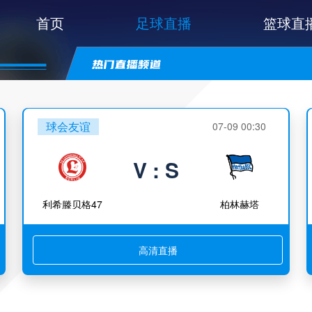
首页
足球直播
篮球直
球会友谊
07-09 00:30
V : S
利希滕贝格47
柏林赫塔
高清直播