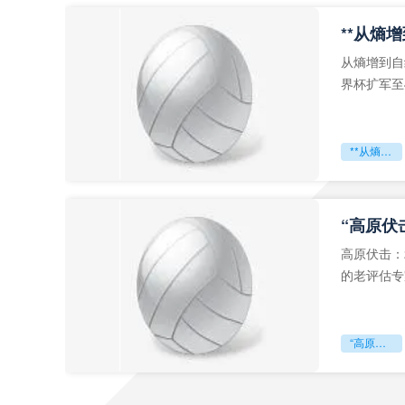
从熵增到自
界杯扩军至
深的忧虑。
**从熵增到自组织：2026世界杯小组赛战术系统的演化密码**
“高原伏
高原伏击：
的老评估专
世预赛的非
“高原伏击：2026世预赛非洲主场绞杀战”