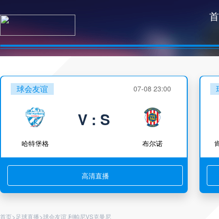
首
球会友谊
07-08 23:00
V : S
哈特堡格
布尔诺
高清直播
>
>
首页
足球直播
球会友谊 利帕尼VS克曼尼