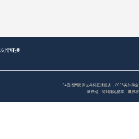
从穹顶之下到巅峰之上：
走过了全球数百座体育
从伦敦的温布利到北京
基于动态穹顶系统的赛前激活期自适应调控方案——以温哥华BC Place为案例
友情链接
“单场决胜制：世
单场决胜制：世预赛附
24直播网提供世界杯直播服务，2026美加
三十年的老观察者，我
脑双端，随时随地畅享。世界杯
多令人扼腕叹息的遗憾
“单场决胜制：世预赛附加赛的公平性反思”
2026美加墨世