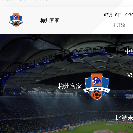
07月18日 19:3
梅州客家
未开始
中
V
梅州客家
比赛