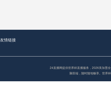
从穹顶之下到巅峰之上：
走过了全球数百座体育
从伦敦的温布利到北京
基于动态穹顶系统的赛前激活期自适应调控方案——以温哥华BC Place为案例
友情链接
“单场决胜制：世
单场决胜制：世预赛附
24直播网提供世界杯直播服务，2026美加
三十年的老观察者，我
脑双端，随时随地畅享。世界杯
多令人扼腕叹息的遗憾
“单场决胜制：世预赛附加赛的公平性反思”
2026美加墨世