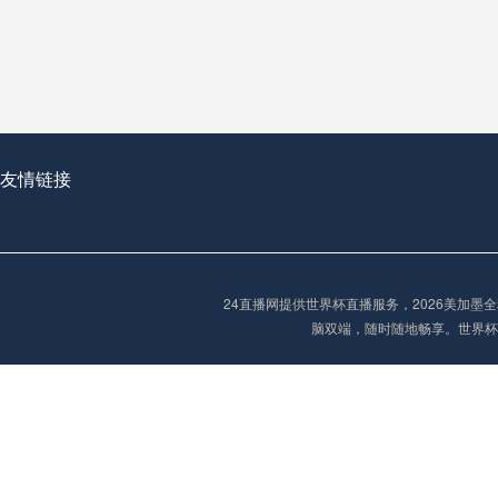
从穹顶之下到巅峰之上：
走过了全球数百座体育
从伦敦的温布利到北京
基于动态穹顶系统的赛前激活期自适应调控方案——以温哥华BC Place为案例
友情链接
“单场决胜制：世
单场决胜制：世预赛附
24直播网提供世界杯直播服务，2026美加
三十年的老观察者，我
脑双端，随时随地畅享。世界杯
多令人扼腕叹息的遗憾
“单场决胜制：世预赛附加赛的公平性反思”
2026美加墨世