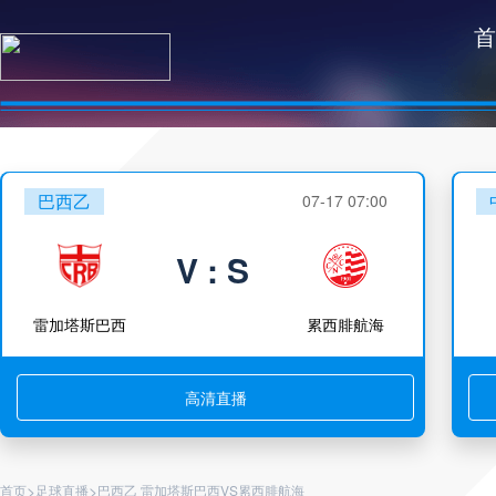
首
巴西乙
07-17 07:00
V : S
雷加塔斯巴西
累西腓航海
高清直播
>
>
首页
足球直播
巴西乙 雷加塔斯巴西VS累西腓航海