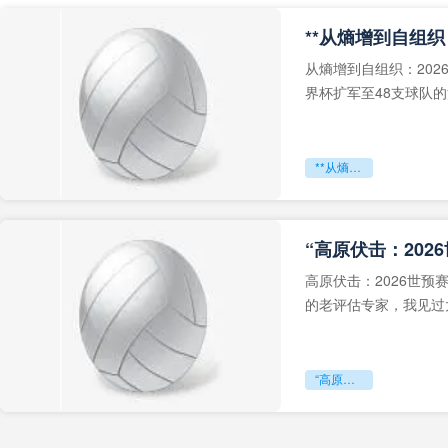
从熵增到自组织：202
界杯扩军至48支球队
深的忧虑。作为一个
**从熵增到自组织：2026世界杯小组赛战术系统的演化密码**
“高原伏击：202
高原伏击：2026世
的老评估专家，我见过太
世预赛的非洲区，正在
“高原伏击：2026世预赛非洲主场绞杀战”