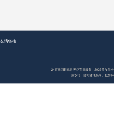
从穹顶之下到巅峰之上：
走过了全球数百座体育
从伦敦的温布利到北京
基于动态穹顶系统的赛前激活期自适应调控方案——以温哥华BC Place为案例
友情链接
“单场决胜制：世
单场决胜制：世预赛附
24直播网提供世界杯直播服务，2026美加
三十年的老观察者，我
脑双端，随时随地畅享。世界杯
多令人扼腕叹息的遗憾
“单场决胜制：世预赛附加赛的公平性反思”
2026美加墨世