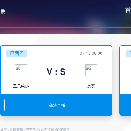
首
巴西乙
07-18 06:00
V : S
圣贝纳多
奥瓦
高清直播
>
>
首页
足球直播
巴西乙 米内罗美洲VS塞阿拉