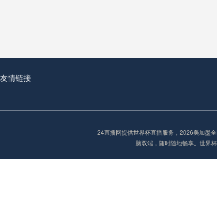
从穹顶之下到巅峰之上：
走过了全球数百座体育
从伦敦的温布利到北京
基于动态穹顶系统的赛前激活期自适应调控方案——以温哥华BC Place为案例
友情链接
“单场决胜制：世
单场决胜制：世预赛附
24直播网提供世界杯直播服务，2026美加
三十年的老观察者，我
脑双端，随时随地畅享。世界杯
多令人扼腕叹息的遗憾
“单场决胜制：世预赛附加赛的公平性反思”
2026美加墨世