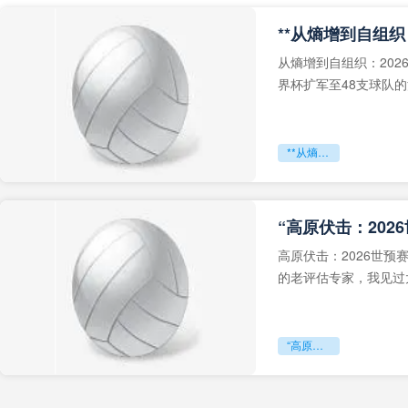
从熵增到自组织：202
界杯扩军至48支球队
深的忧虑。作为一个
**从熵增到自组织：2026世界杯小组赛战术系统的演化密码**
“高原伏击：202
高原伏击：2026世
的老评估专家，我见过太
世预赛的非洲区，正在
“高原伏击：2026世预赛非洲主场绞杀战”