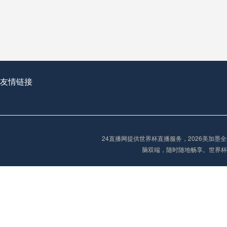
从穹顶之下到巅峰之上：
走过了全球数百座体育
从伦敦的温布利到北京
基于动态穹顶系统的赛前激活期自适应调控方案——以温哥华BC Place为案例
友情链接
“单场决胜制：世
单场决胜制：世预赛附
24直播网提供世界杯直播服务，2026美加
三十年的老观察者，我
脑双端，随时随地畅享。世界杯
多令人扼腕叹息的遗憾
“单场决胜制：世预赛附加赛的公平性反思”
2026美加墨世