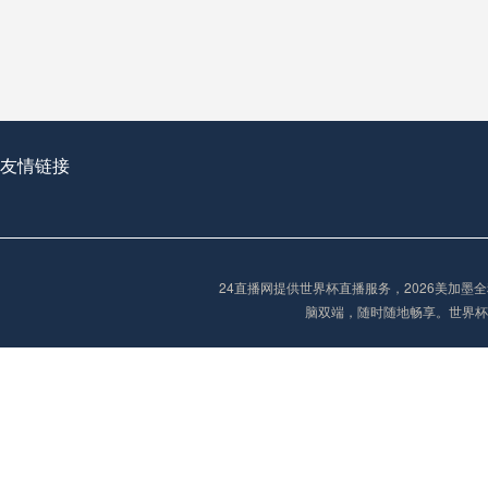
**世界杯菜鸟破咒记：美加墨的零胜突围战**
2026世界杯首球：开启新纪元的瞬间，重塑足球荣耀
友情链接
“2026世界杯抽签：死亡之组已成伪命题？”
24直播网提供世界杯直播服务，2026美加
脑双端，随时随地畅享。世界杯