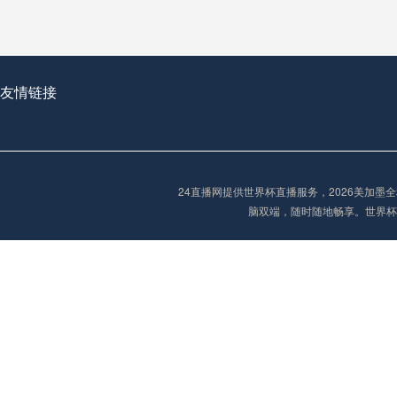
2026世界杯首球：开启新纪元的瞬间，重塑足球荣耀
友情链接
“2026世界杯抽签：死亡之组已成伪命题？”
24直播网提供世界杯直播服务，2026美加
脑双端，随时随地畅享。世界杯