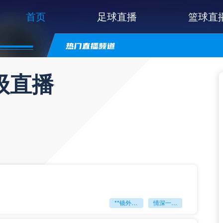
首页
足球直播
篮球直
级直播
**镜外留影
情深一瞬**