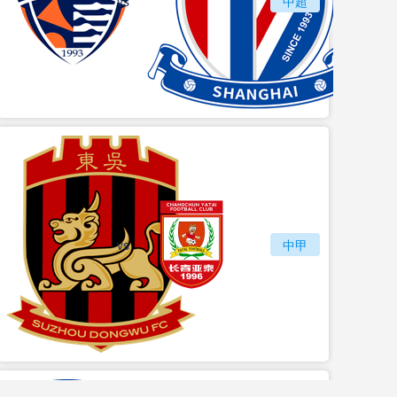
vs
青岛海牛
中超
上海
vs
苏州东吴
长春亚泰
中甲