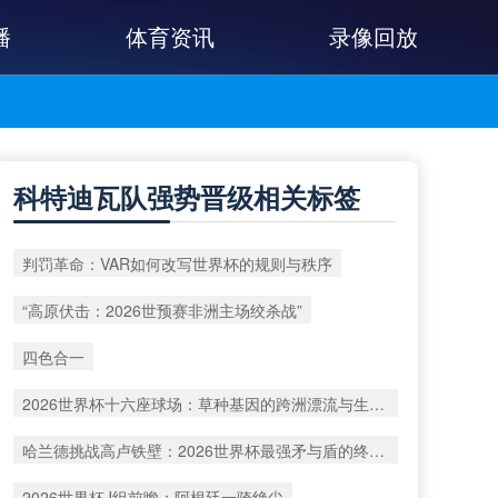
播
体育资讯
录像回放
科特迪瓦队强势晋级相关标签
判罚革命：VAR如何改写世界杯的规则与秩序
“高原伏击：2026世预赛非洲主场绞杀战”
四色合一
2026世界杯十六座球场：草种基因的跨洲漂流与生态版图重构
哈兰德挑战高卢铁壁：2026世界杯最强矛与盾的终极对话
2026世界杯J组前瞻：阿根廷一骑绝尘