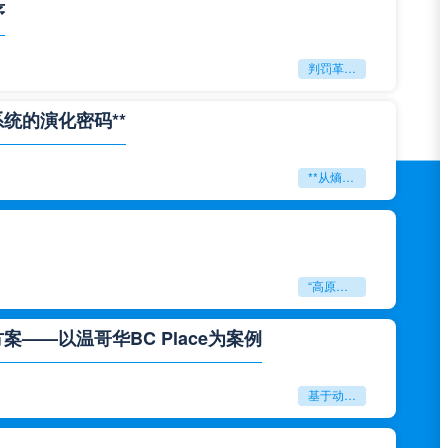
序
判罚革命：VAR如何改写世界杯的规则与秩序
系统的演化密码**
**从熵增到自组织：2026世界杯小组赛战术系统的演化密码**
“高原伏击：2026世预赛非洲主场绞杀战”
——以温哥华BC Place为案例
基于动态穹顶系统的赛前激活期自适应调控方案——以温哥华BC Place为案例