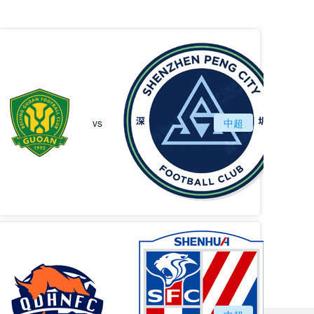
北京国安
vs
中超
深圳