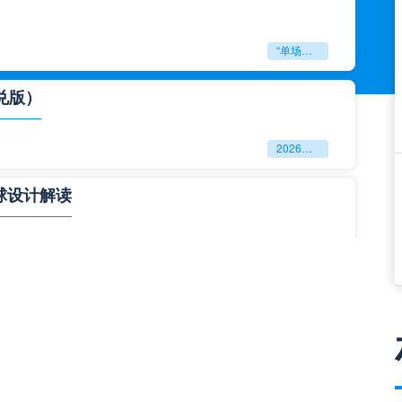
“单场决胜制：世预赛附加赛的公平性反思”
兑版）
2026美加墨世界杯失物寻回全攻略（16城通兑版）
球设计解读
四色合一
一击定乾坤：2026世界杯决赛用球设计解读
与生态裂变”**
**“2026‘脑机赛场’：北美世界杯的神经架构与生态裂变”**
门到门”极速转运，单场票专属动线全拆解