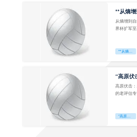
从熵增到自
界杯扩军至
深的忧虑。
**从熵增到自组织：2026世界杯小组赛战术系统的演化密码**
“高原伏
高原伏击：
的老评估专
世预赛的非
“高原伏击：2026世预赛非洲主场绞杀战”