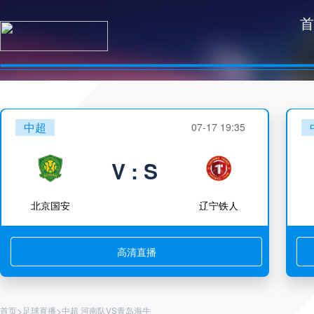
首
中超
07-17 19:35
V : S
北京国安
辽宁铁人
高清直播
>
>
首页
足球直播
中超 河南队VS青岛海牛