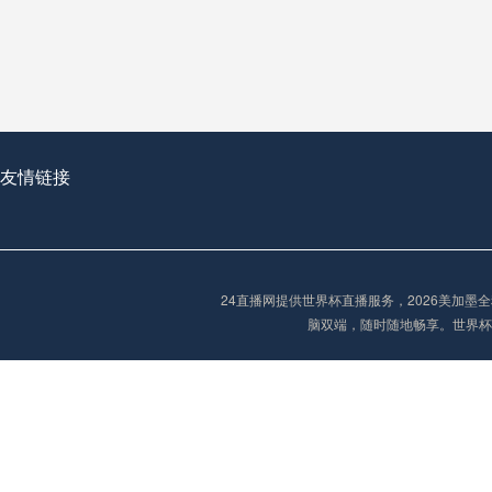
从穹顶之下到巅峰之上：
走过了全球数百座体育
从伦敦的温布利到北京
基于动态穹顶系统的赛前激活期自适应调控方案——以温哥华BC Place为案例
友情链接
“单场决胜制：世
单场决胜制：世预赛附
24直播网提供世界杯直播服务，2026美加
三十年的老观察者，我
脑双端，随时随地畅享。世界杯
多令人扼腕叹息的遗憾
“单场决胜制：世预赛附加赛的公平性反思”
2026美加墨世