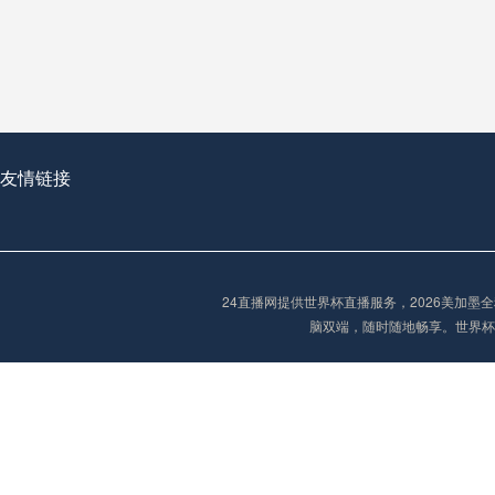
从穹顶之下到巅峰之上：
走过了全球数百座体育
从伦敦的温布利到北京
基于动态穹顶系统的赛前激活期自适应调控方案——以温哥华BC Place为案例
友情链接
“单场决胜制：世
单场决胜制：世预赛附
24直播网提供世界杯直播服务，2026美加
三十年的老观察者，我
脑双端，随时随地畅享。世界杯
多令人扼腕叹息的遗憾
“单场决胜制：世预赛附加赛的公平性反思”
2026美加墨世