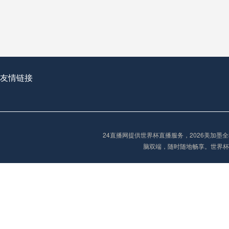
**世界杯菜鸟破咒记：美加墨的零胜突围战**
2026世界杯首球：开启新纪元的瞬间，重塑足球荣耀
友情链接
“2026世界杯抽签：死亡之组已成伪命题？”
24直播网提供世界杯直播服务，2026美加
脑双端，随时随地畅享。世界杯